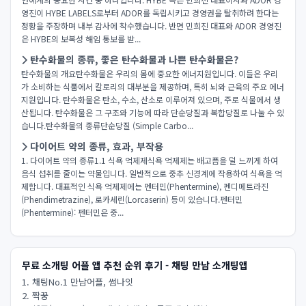
영진이 HYBE LABELS로부터 ADOR를 독립시키고 경영권을 탈취하려 한다는
정황을 주장하며 내부 감사에 착수했습니다. 반면 민희진 대표와 ADOR 경영진
은 HYBE의 보복성 해임 통보를 받...
탄수화물의 종류, 좋은 탄수화물과 나쁜 탄수화물은?
탄수화물의 개요탄수화물은 우리의 몸에 중요한 에너지원입니다. 이들은 우리
가 소비하는 식품에서 칼로리의 대부분을 제공하며, 특히 뇌와 근육의 주요 에너
지원입니다. 탄수화물은 탄소, 수소, 산소로 이루어져 있으며, 주로 식물에서 생
산됩니다. 탄수화물은 그 구조와 기능에 따라 단순당질과 복합당질로 나눌 수 있
습니다.탄수화물의 종류단순당질 (Simple Carbo...
다이어트 약의 종류, 효과, 부작용
1. 다이어트 약의 종류1.1 식욕 억제제식욕 억제제는 배고픔을 덜 느끼게 하여
음식 섭취를 줄이는 약물입니다. 일반적으로 중추 신경계에 작용하여 식욕을 억
제합니다. 대표적인 식욕 억제제에는 펜터민(Phentermine), 펜디메트라진
(Phendimetrazine), 로카세린(Lorcaserin) 등이 있습니다.펜터민
(Phentermine): 펜터민은 중...
무료 소개팅 어플 앱 추천 순위 후기 - 채팅 만남 소개팅앱
1. 채팅No.1 만남어플, 썸나잇
2. 짝꿍