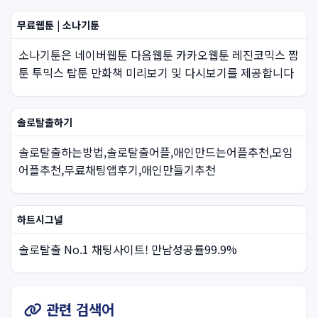
무료웹툰 | 소나기툰
소나기툰은 네이버웹툰 다음웹툰 카카오웹툰 레진코믹스 짬
툰 투믹스 탑툰 만화책 미리보기 및 다시보기를 제공합니다
솔로탈출하기
솔로탈출하는방법,솔로탈출어플,애인만드는어플추천,모임
어플추천,무료채팅앱후기,애인만들기추천
하트시그널
솔로탈출 No.1 채팅사이트! 만남성공률99.9%
관련 검색어